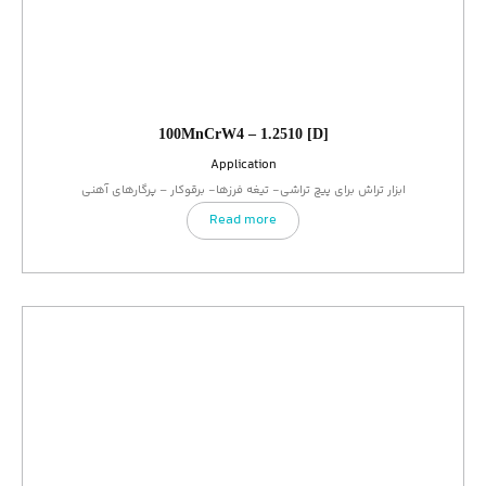
100MnCrW4 – 1.2510 [D]
Application
ابزار تراش برای پیچ تراشی- تیغه فرزها- برقوکار – پرگارهای آهنی
Read more