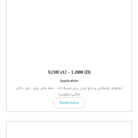
X210Cr12 – 1.2080 [D]
Application
ابزارهای تراشکاری و پانچ کردن برای شرایط حاد- تیغه های برش- ابزار داخل
تراشی(برقوزنی)
Read more