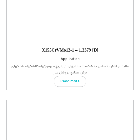
X155CrVMo12-1 – 1.2379 [D]
Application
قالبهای تراش حساس به شکست- قالبهای نوردپیچ- برقوزنها-کلاهکها-غلطکهای
برش صنایع پروفیل ساز
Read more