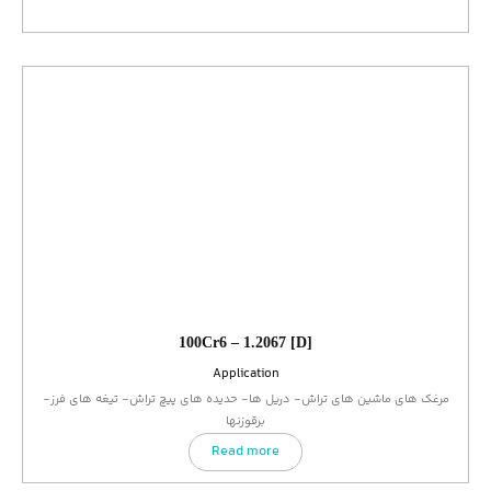
100Cr6 – 1.2067 [D]
Application
مرغک های ماشین های تراش- دریل ها- حدیده های پیچ تراش- تیغه های فرز-
برقوزنها
Read more