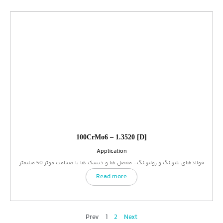
100CrMo6 – 1.3520 [D]
Application
فولادهای بلبرینگ و رولبرینگ- مفصل ها و دیسک ها با ضخامت موثر 50 میلیمتر
Read more
Prev
1
2
Next