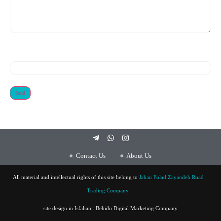
CAPTCHA
Contact Us
About Us
All material and intellectual rights of this site belong to
Jahan Folad Zayandeh Road
Trading Company
.
site design in Isfahan
:
Behido Digital Marketing Company