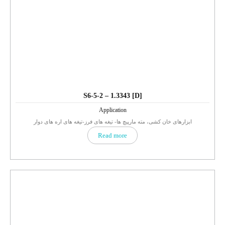
S6-5-2 – 1.3343 [D]
Application
ابزارهای خان کشی، مته مارپیچ ها- تیغه های فرز-تیغه های اره های دوار
Read more