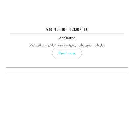
S10-4-3-10 – 1.3207 [D]
Application
ابزارهای ماشین های تراش(مخصوصا تراش های اتوماتیک)
Read more