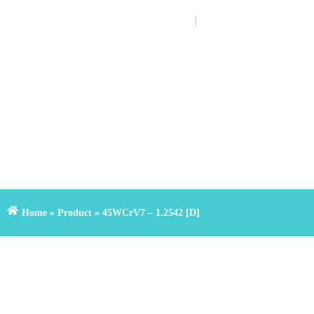
FA
EN
+(98)3133901000
Home
»
Product
»
45WCrV7 – 1.2542 [D]