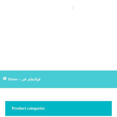
FA
EN
+(98)3133901000
Home
»
فولادهای فنر
Product categories