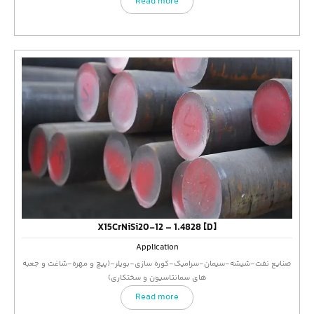
Read more
X15CrNiSi20-12 – 1.4828 [D]
Application
صنایع نفت-شیشه-سیمان-سرامیک-کوره سازی-بویلر-(پیچ و مهره-شاغت و جعبه
های سمانتاسیون و سختکاری)
Read more