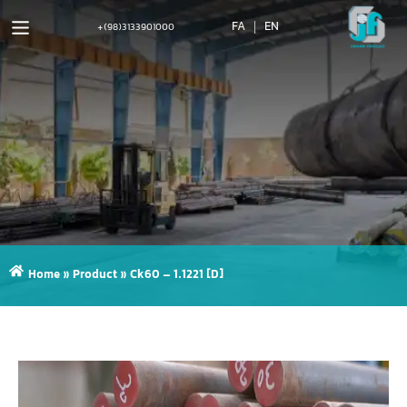
FA
EN
+(98)3133901000
Home
»
Product
»
Ck60 – 1.1221 [D]