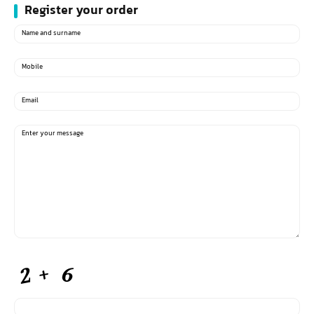
Register your order
Name
(Required)
and
surname
Mobile
(Required)
Email
Message
(Required)
CAPTCHA